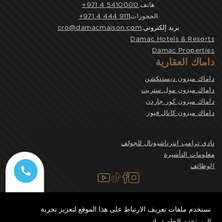
هاتف:
5410000 4 971+
الحجوزات
9111 444 4 971+
بريد إلكتروني:
cro@damacmaison.com
Damac Hotels & Resorts
Damac Properties
داماك العقارية
داماك ميزون ديستنكشن
داماك ميزون مول ستريت
داماك ميزون كور جاردن
داماك ميزون كانال فيوز
نادي ترامب إنترناشيونال للجولف
معلومات التأشيرة
الوظائف
النشرة الإخبارية
معلومات الاتصال والموقع
سياسة الخصوصية