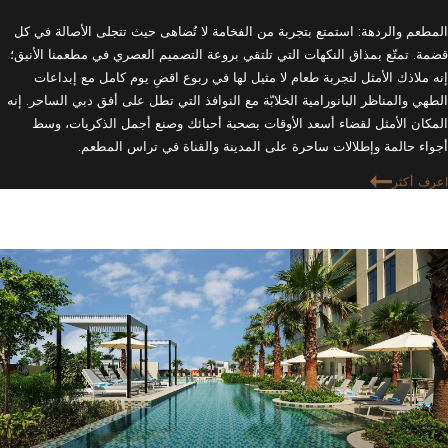
المطعم والردهة: استمتع بتجربة من الفخامة لا تُضاهى حيث تتجلى الأصالة في كل
قضمة. تمتّع بمذاق النكهات التي تلتقي بروعة التصميم العصري في مطعمنا الأنيق؛
إنه ملاذك الأمثل لتجربة طعام لا مثيل لها في ربوع اقضِ يوم كامل مع إبداعات
الطهي والمناظر البانورامية الخلابّة مع النوافذ التي تطل على أفق دبي الساحر. إنه
المكان الأمثل لقضاء أسعد الأوقات بصحبة أحبائك وصنع أجمل الذكريات، وسط
أجواء حالمة وإطلالات ساحرة على المدينة والقناة في تراس المطعم.
اعرف أكثر