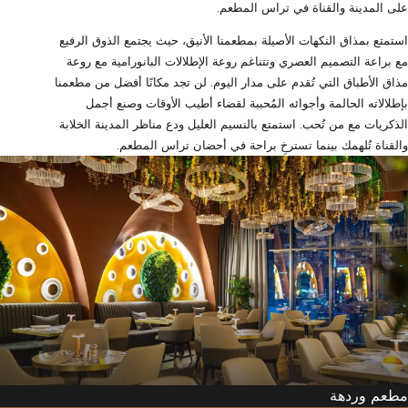
على المدينة والقناة في تراس المطعم.
استمتع بمذاق النكهات الأصيلة بمطعمنا الأنيق، حيث يجتمع الذوق الرفيع
مع براعة التصميم العصري وتتناغم روعة الإطلالات البانورامية مع روعة
مذاق الأطباق التي تُقدم على مدار اليوم. لن تجد مكانًا أفضل من مطعمنا
بإطلالاته الحالمة وأجوائه المُحببة لقضاء أطيب الأوقات وصنع أجمل
الذكريات مع من تُحب. استمتع بالنسيم العليل ودع مناظر المدينة الخلابة
والقناة تُلهمك بينما تسترخِ براحة في أحضان تراس المطعم.
مطعم وردهة