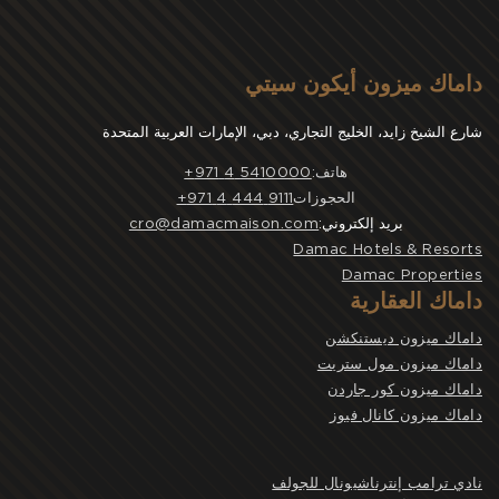
داماك ميزون أيكون سيتي
شارع الشيخ زايد، الخليج التجاري، دبي، الإمارات العربية المتحدة
هاتف:
5410000 4 971+
الحجوزات
9111 444 4 971+
بريد إلكتروني:
cro@damacmaison.com
Damac Hotels & Resorts
Damac Properties
داماك العقارية
داماك ميزون ديستنكشن
داماك ميزون مول ستريت
داماك ميزون كور جاردن
داماك ميزون كانال فيوز
نادي ترامب إنترناشيونال للجولف