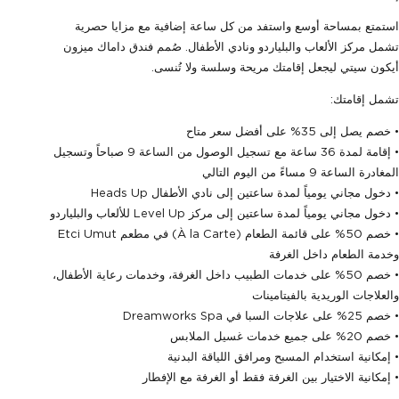
استمتع بمساحة أوسع واستفد من كل ساعة إضافية مع مزايا حصرية
تشمل مركز الألعاب والبلياردو ونادي الأطفال. صُمم فندق داماك ميزون
أيكون سيتي ليجعل إقامتك مريحة وسلسة ولا تُنسى.
تشمل إقامتك:
• خصم يصل إلى 35% على أفضل سعر متاح
• إقامة لمدة 36 ساعة مع تسجيل الوصول من الساعة 9 صباحاً وتسجيل
المغادرة الساعة 9 مساءً من اليوم التالي
• دخول مجاني يومياً لمدة ساعتين إلى نادي الأطفال Heads Up
• دخول مجاني يومياً لمدة ساعتين إلى مركز Level Up للألعاب والبلياردو
• خصم 50% على قائمة الطعام (À la Carte) في مطعم Etci Umut
وخدمة الطعام داخل الغرفة
• خصم 50% على خدمات الطبيب داخل الغرفة، وخدمات رعاية الأطفال،
والعلاجات الوريدية بالفيتامينات
• خصم 25% على علاجات السبا في Dreamworks Spa
• خصم 20% على جميع خدمات غسيل الملابس
• إمكانية استخدام المسبح ومرافق اللياقة البدنية
• إمكانية الاختيار بين الغرفة فقط أو الغرفة مع الإفطار