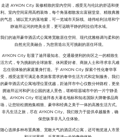
走进 AYKON City 装修精致的室内空间，感受无与伦比的舒适和便
利。室内空间采用高档装饰，每个角落都散发出富丽堂皇、精致典雅
的气息，辅以宽大的落地窗，可一览城市天际线、雄伟哈利法塔和宁
静迪拜运河的绝美全景，更可远眺平静的阿拉伯湾水域。
我们的迪拜豪华酒店式公寓将宽敞居住空间、现代优雅格调与柔和的
自然光完美融合，为您营造出无可挑剔的居住环境。
AYKON City 彰显了迪拜最知名、交通最便利的街区之一的精致生
活方式，专为挑剔的全球旅客、休闲爱好者、商旅人士和寻求非凡难
忘住宿体验的家庭量身打造。于 AYKON City 探索个性化奢华享
受，感受这里可满足各类旅客需求的奢华生活方式和定制服务。我们
的豪华酒店式公寓地理位置优越，距迪拜市中心仅数分钟路程，更坐
拥迪拜运河和萨法公园的迷人景色，堪称喧嚣城市中的一片宁静圣
地。AYKON City 邻近迪拜各大著名地标和知名国际大牌奢侈品商
场，让您轻松拥抱集精致、豪华和经典之美于一体的高雅生活方式。
非凡生活之旅，尽在 AYKON City。我们致力于提供卓越服务，确
保您纵享非凡入住体验。
随心选择多种布置典雅、宽敞大气的酒店式公寓，还可饱览迷人市景
和运河景观，乐享更进一步的奢华体验。